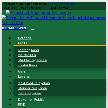
Pemerintah Kabupaten Lamongan
lamongankab.go.id
DINAS PETERNAKAN DAN KESEHATAN HEWAN
DISNAKESWAN
Beranda
Profil
Tentang Kami
Visi dan Misi
Struktur Organisasi
Kontak Kami
Galeri
Layanan
Maklumat Pelayanan
Standar Pelayanan
Daftar Layanan
Dokumen Publik
PPID