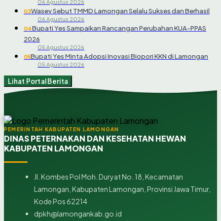
06 Agustus 2026
Wasev Sebut TMMD Lamongan Selalu Sukses dan Berhasil
03
06 Agustus 2026
Bupati Yes Sampaikan Rancangan Perubahan KUA-PPAS
04
2026
05 Agustus 2026
Bupati Yes Minta Adopsi Inovasi Biopori KKN di Lamongan
05
05 Agustus 2026
Lihat Portal Berita
PEMERINTAH KABUPATEN LAMONGAN
DINAS PETERNAKAN DAN KESEHATAN HEWAN
KABUPATEN LAMONGAN
Jl. Kombes Pol Moh. Duryat No. 18, Kecamatan
Lamongan, Kabupaten Lamongan, Provinsi Jawa Timur,
Kode Pos 62214
dpkh@lamongankab.go.id