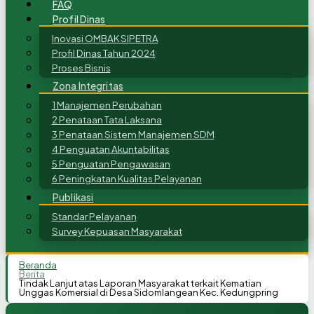
FAQ
Profil Dinas
Inovasi OMBAK SIPETRA
Profil Dinas Tahun 2024
Proses Bisnis
Zona Integritas
1 Manajemen Perubahan
2 Penataan Tata Laksana
3 Penataan Sistem Manajemen SDM
4 Penguatan Akuntabilitas
5 Penguatan Pengawasan
6 Peningkatan Kualitas Pelayanan
Publikasi
Standar Pelayanan
Survey Kepuasan Masyarakat
Beranda
Berita
Tindak Lanjut atas Laporan Masyarakat terkait Kematian
Unggas Komersial di Desa Sidomlangean Kec. Kedungpring