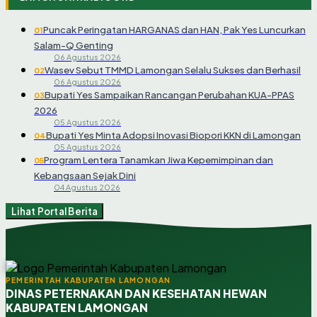
Puncak Peringatan HARGANAS dan HAN, Pak Yes Luncurkan
01
Salam-Q Genting
06 Agustus 2026
Wasev Sebut TMMD Lamongan Selalu Sukses dan Berhasil
02
06 Agustus 2026
Bupati Yes Sampaikan Rancangan Perubahan KUA-PPAS
03
2026
05 Agustus 2026
Bupati Yes Minta Adopsi Inovasi Biopori KKN di Lamongan
04
05 Agustus 2026
Program Lentera Tanamkan Jiwa Kepemimpinan dan
05
Kebangsaan Sejak Dini
04 Agustus 2026
Lihat Portal Berita
PEMERINTAH KABUPATEN LAMONGAN
DINAS PETERNAKAN DAN KESEHATAN HEWAN
KABUPATEN LAMONGAN