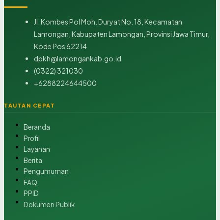
Jl. Kombes Pol Moh. Duryat No. 18, Kecamatan
Lamongan, Kabupaten Lamongan, Provinsi Jawa Timur,
Kode Pos 62214
dpkh@lamongankab.go.id
(0322) 321030
+6288224644500
TAUTAN CEPAT
Beranda
Profil
Layanan
Berita
Pengumuman
FAQ
PPID
Dokumen Publik