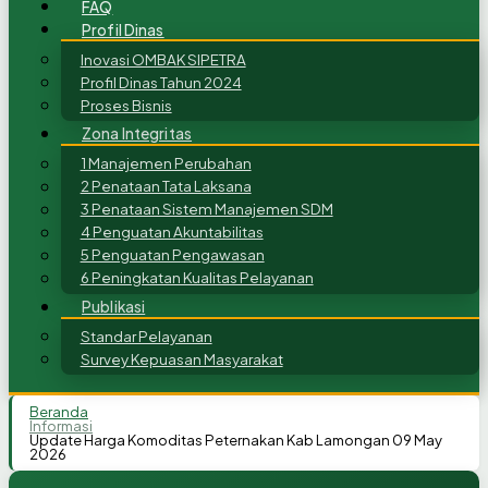
FAQ
Profil Dinas
Inovasi OMBAK SIPETRA
Profil Dinas Tahun 2024
Proses Bisnis
Zona Integritas
1 Manajemen Perubahan
2 Penataan Tata Laksana
3 Penataan Sistem Manajemen SDM
4 Penguatan Akuntabilitas
5 Penguatan Pengawasan
6 Peningkatan Kualitas Pelayanan
Publikasi
Standar Pelayanan
Survey Kepuasan Masyarakat
Beranda
Informasi
Update Harga Komoditas Peternakan Kab Lamongan 09 May
2026