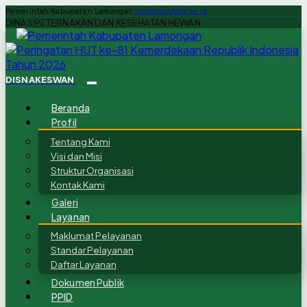
Pemerintah Kabupaten Lamongan
lamongankab.go.id
DINAS PETERNAKAN DAN KESEHATAN HEWAN
DISNAKESWAN
Beranda
Profil
Tentang Kami
Visi dan Misi
Struktur Organisasi
Kontak Kami
Galeri
Layanan
Maklumat Pelayanan
Standar Pelayanan
Daftar Layanan
Dokumen Publik
PPID