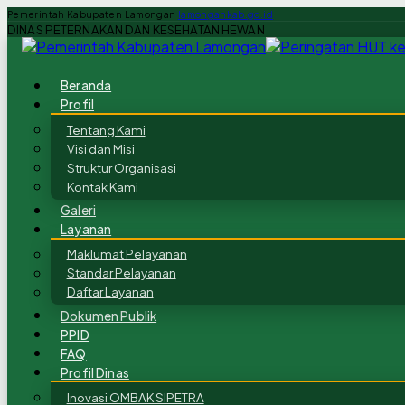
Pemerintah Kabupaten Lamongan
lamongankab.go.id
DINAS PETERNAKAN DAN KESEHATAN HEWAN
Beranda
Profil
Tentang Kami
Visi dan Misi
Struktur Organisasi
Kontak Kami
Galeri
Layanan
Maklumat Pelayanan
Standar Pelayanan
Daftar Layanan
Dokumen Publik
PPID
FAQ
Profil Dinas
Inovasi OMBAK SIPETRA