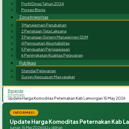
Profil Dinas Tahun 2024
Proses Bisnis
Zona Integritas
1 Manajemen Perubahan
2 Penataan Tata Laksana
3 Penataan Sistem Manajemen SDM
4 Penguatan Akuntabilitas
5 Penguatan Pengawasan
6 Peningkatan Kualitas Pelayanan
Publikasi
Standar Pelayanan
Survey Kepuasan Masyarakat
Beranda
Informasi
Update Harga Komoditas Peternakan Kab Lamongan 15 May 2026
INFORMASI
Update Harga Komoditas Peternakan Kab L
Jumat, 15 Mei 2026
142x dilihat