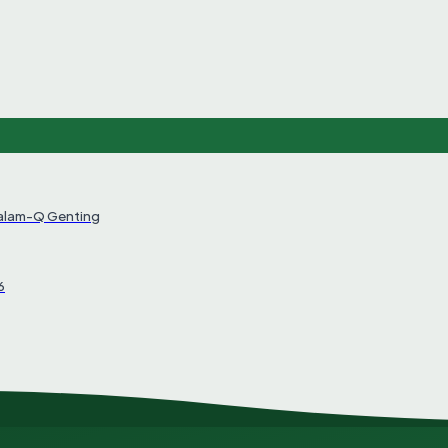
Salam-Q Genting
6