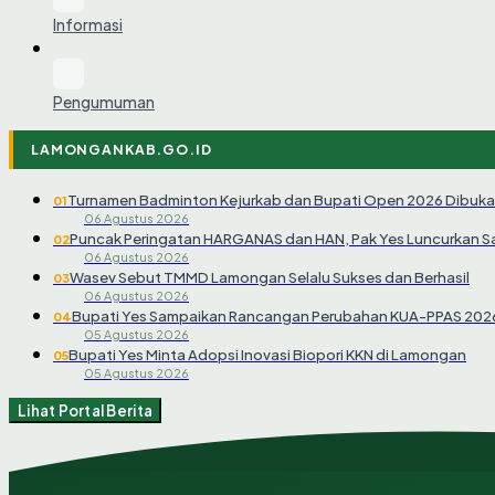
Informasi
Pengumuman
LAMONGANKAB.GO.ID
Turnamen Badminton Kejurkab dan Bupati Open 2026 Dibuka
01
06 Agustus 2026
Puncak Peringatan HARGANAS dan HAN, Pak Yes Luncurkan 
02
06 Agustus 2026
Wasev Sebut TMMD Lamongan Selalu Sukses dan Berhasil
03
06 Agustus 2026
Bupati Yes Sampaikan Rancangan Perubahan KUA-PPAS 202
04
05 Agustus 2026
Bupati Yes Minta Adopsi Inovasi Biopori KKN di Lamongan
05
05 Agustus 2026
Lihat Portal Berita