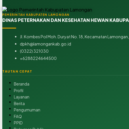
PEMERINTAH KABUPATEN LAMONGAN
DINAS PETERNAKAN DAN KESEHATAN HEWAN KABUP
Jl. Kombes Pol Moh. Duryat No. 18, Kecamatan Lamongan,
dpkh@lamongankab.go.id
(0322) 321030
+6288224644500
TAUTAN CEPAT
Beranda
Profil
Layanan
Berita
Pengumuman
FAQ
PPID