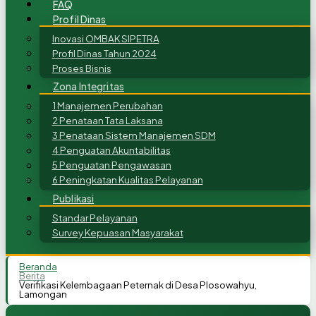
FAQ
Profil Dinas
Inovasi OMBAK SIPETRA
Profil Dinas Tahun 2024
Proses Bisnis
Zona Integritas
1 Manajemen Perubahan
2 Penataan Tata Laksana
3 Penataan Sistem Manajemen SDM
4 Penguatan Akuntabilitas
5 Penguatan Pengawasan
6 Peningkatan Kualitas Pelayanan
Publikasi
Standar Pelayanan
Survey Kepuasan Masyarakat
Beranda
Berita
Verifikasi Kelembagaan Peternak di Desa Plosowahyu,
Lamongan