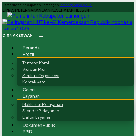
Pemerintah Kabupaten Lamongan
lamongankab.go.id
DINAS PETERNAKAN DAN KESEHATAN HEWAN
DISNAKESWAN
Beranda
Profil
Tentang Kami
Visi dan Misi
Struktur Organisasi
Kontak Kami
Galeri
Layanan
Maklumat Pelayanan
Standar Pelayanan
Daftar Layanan
Dokumen Publik
PPID