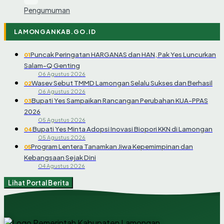
Pengumuman
LAMONGANKAB.GO.ID
Puncak Peringatan HARGANAS dan HAN, Pak Yes Luncurkan
01
Salam-Q Genting
06 Agustus 2026
Wasev Sebut TMMD Lamongan Selalu Sukses dan Berhasil
02
06 Agustus 2026
Bupati Yes Sampaikan Rancangan Perubahan KUA-PPAS
03
2026
05 Agustus 2026
Bupati Yes Minta Adopsi Inovasi Biopori KKN di Lamongan
04
05 Agustus 2026
Program Lentera Tanamkan Jiwa Kepemimpinan dan
05
Kebangsaan Sejak Dini
04 Agustus 2026
Lihat Portal Berita