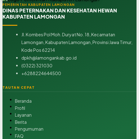
PEMERINTAH KABUPATEN LAMONGAN
DINAS PETERNAKAN DAN KESEHATAN HEWAN
KABUPATEN LAMONGAN
Jl. Kombes Pol Moh. Duryat No. 18, Kecamatan
Lamongan, Kabupaten Lamongan, Provinsi Jawa Timur,
Kode Pos 62214
dpkh@lamongankab.go.id
(0322) 321030
+6288224644500
TAUTAN CEPAT
Beranda
Profil
Layanan
Berita
Pengumuman
FAQ