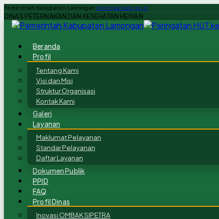
Pemerintah Kabupaten Lamongan
lamongankab.go.id
DINAS PETERNAKAN DAN KESEHATAN HEWAN
Beranda
Profil
Tentang Kami
Visi dan Misi
Struktur Organisasi
Kontak Kami
Galeri
Layanan
Maklumat Pelayanan
Standar Pelayanan
Daftar Layanan
Dokumen Publik
PPID
FAQ
Profil Dinas
Inovasi OMBAK SIPETRA