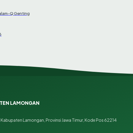
Salam-Q Genting
6
ATEN LAMONGAN
 Kabupaten Lamongan, Provinsi Jawa Timur, Kode Pos 62214