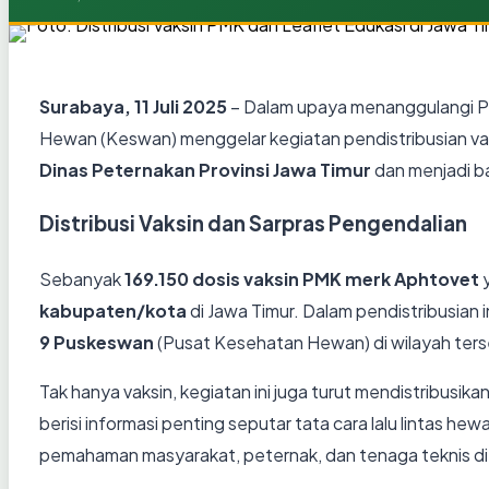
Surabaya, 11 Juli 2025
– Dalam upaya menanggulangi Pe
Hewan (Keswan) menggelar kegiatan pendistribusian vak
Dinas Peternakan Provinsi Jawa Timur
dan menjadi ba
Distribusi Vaksin dan Sarpras Pengendalian
Sebanyak
169.150 dosis vaksin PMK merk Aphtovet
y
kabupaten/kota
di Jawa Timur. Dalam pendistribusian i
9 Puskeswan
(Pusat Kesehatan Hewan) di wilayah ters
Tak hanya vaksin, kegiatan ini juga turut mendistribusika
berisi informasi penting seputar tata cara lalu lintas 
pemahaman masyarakat, peternak, dan tenaga teknis d