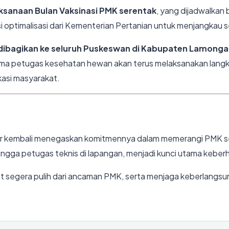
ksanaan Bulan Vaksinasi PMK serentak
, yang dijadwalkan
si optimalisasi dari Kementerian Pertanian untuk menjangkau 
a dibagikan ke seluruh Puskeswan di Kabupaten Lamong
rsama petugas kesehatan hewan akan terus melaksanakan lang
asi masyarakat.
Timur kembali menegaskan komitmennya dalam memerangi PMK s
ingga petugas teknis di lapangan, menjadi kunci utama keberha
at segera pulih dari ancaman PMK, serta menjaga keberlangsun