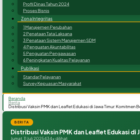
Profil Dinas Tahun 2024
Proses Bisnis
Zona Integritas
1 Manajemen Perubahan
2 Penataan Tata Laksana
3 Penataan Sistem Manajemen SDM
4 Penguatan Akuntabilitas
5 Penguatan Pengawasan
6 Peningkatan Kualitas Pelayanan
Publikasi
Standar Pelayanan
Survey Kepuasan Masyarakat
Beranda
Berita
Distribusi Vaksin PMK dan Leaflet Edukasi di Jawa Timur: Komitme
BERITA
Distribusi Vaksin PMK dan Leaflet Edukasi 
Jumat, 11 Juli 2025
434x dilihat