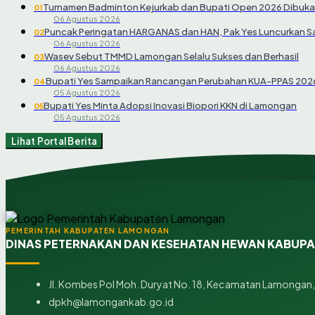
Turnamen Badminton Kejurkab dan Bupati Open 2026 Dibuka
01
06 Agustus 2026
Puncak Peringatan HARGANAS dan HAN, Pak Yes Luncurkan 
02
06 Agustus 2026
Wasev Sebut TMMD Lamongan Selalu Sukses dan Berhasil
03
06 Agustus 2026
Bupati Yes Sampaikan Rancangan Perubahan KUA-PPAS 202
04
05 Agustus 2026
Bupati Yes Minta Adopsi Inovasi Biopori KKN di Lamongan
05
05 Agustus 2026
Lihat Portal Berita
PEMERINTAH KABUPATEN LAMONGAN
DINAS PETERNAKAN DAN KESEHATAN HEWAN KABUP
Jl. Kombes Pol Moh. Duryat No. 18, Kecamatan Lamongan,
dpkh@lamongankab.go.id