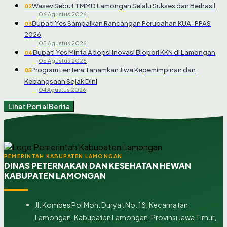
Wasev Sebut TMMD Lamongan Selalu Sukses dan Berhasil
02
06 Agustus 2026
Bupati Yes Sampaikan Rancangan Perubahan KUA-PPAS
03
2026
05 Agustus 2026
Bupati Yes Minta Adopsi Inovasi Biopori KKN di Lamongan
04
05 Agustus 2026
Program Lentera Tanamkan Jiwa Kepemimpinan dan
05
Kebangsaan Sejak Dini
04 Agustus 2026
Lihat Portal Berita
PEMERINTAH KABUPATEN LAMONGAN
DINAS PETERNAKAN DAN KESEHATAN HEWAN
KABUPATEN LAMONGAN
Jl. Kombes Pol Moh. Duryat No. 18, Kecamatan
Lamongan, Kabupaten Lamongan, Provinsi Jawa Timur,