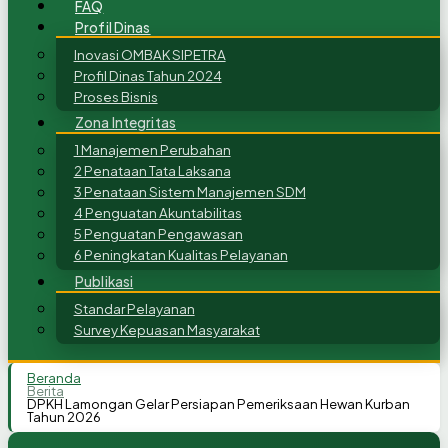
FAQ
Profil Dinas
Inovasi OMBAK SIPETRA
Profil Dinas Tahun 2024
Proses Bisnis
Zona Integritas
1 Manajemen Perubahan
2 Penataan Tata Laksana
3 Penataan Sistem Manajemen SDM
4 Penguatan Akuntabilitas
5 Penguatan Pengawasan
6 Peningkatan Kualitas Pelayanan
Publikasi
Standar Pelayanan
Survey Kepuasan Masyarakat
Beranda
Berita
DPKH Lamongan Gelar Persiapan Pemeriksaan Hewan Kurban
Tahun 2026