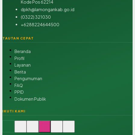
Kode Pos 62214
dpkh@lamongankab.go.id
(0322) 321030
+6288224644500
TAUTAN CEPAT
Beranda
Profil
Layanan
Berita
Pengumuman
FAQ
PPID
Dokumen Publik
IKUTI KAMI