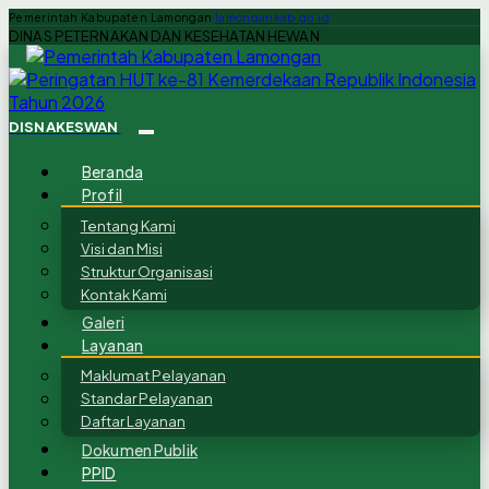
Pemerintah Kabupaten Lamongan
lamongankab.go.id
DINAS PETERNAKAN DAN KESEHATAN HEWAN
DISNAKESWAN
Beranda
Profil
Tentang Kami
Visi dan Misi
Struktur Organisasi
Kontak Kami
Galeri
Layanan
Maklumat Pelayanan
Standar Pelayanan
Daftar Layanan
Dokumen Publik
PPID