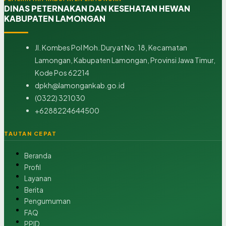
DINAS PETERNAKAN DAN KESEHATAN HEWAN
KABUPATEN LAMONGAN
Jl. Kombes Pol Moh. Duryat No. 18, Kecamatan
Lamongan, Kabupaten Lamongan, Provinsi Jawa Timur,
Kode Pos 62214
dpkh@lamongankab.go.id
(0322) 321030
+6288224644500
TAUTAN CEPAT
Beranda
Profil
Layanan
Berita
Pengumuman
FAQ
PPID