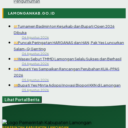
Pengumuman
LAMONGANKAB.GO.ID
Turnamen Badminton Kejurkab dan Bupati Open 2026
01
Dibuka
06 Agustus 2026
Puncak Peringatan HARGANAS dan HAN, Pak Yes Luncurkan
02
Salam-Q Genting
06 Agustus 2026
Wasev Sebut TMMD Lamongan Selalu Sukses dan Berhasil
03
06 Agustus 2026
Bupati Yes Sampaikan Rancangan Perubahan KUA-PPAS
04
2026
05 Agustus 2026
Bupati Yes Minta Adopsi Inovasi Biopori KKN di Lamongan
05
05 Agustus 2026
Lihat Portal Berita
PEMERINTAH KABUPATEN LAMONGAN