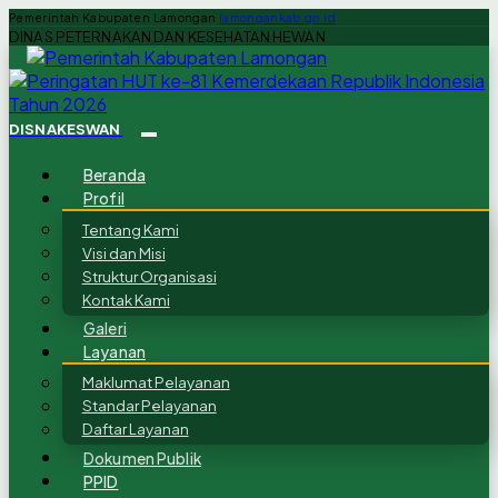
Pemerintah Kabupaten Lamongan
lamongankab.go.id
DINAS PETERNAKAN DAN KESEHATAN HEWAN
DISNAKESWAN
Beranda
Profil
Tentang Kami
Visi dan Misi
Struktur Organisasi
Kontak Kami
Galeri
Layanan
Maklumat Pelayanan
Standar Pelayanan
Daftar Layanan
Dokumen Publik
PPID