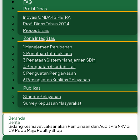
FAQ
Profil Dinas
Inovasi OMBAK SIPETRA
Profil Dinas Tahun 2024
Proses Bisnis
Zona Integritas
1 Manajemen Perubahan
2 Penataan Tata Laksana
3 Penataan Sistem Manajemen SDM
4 Penguatan Akuntabilitas
5 Penguatan Pengawasan
6 Peningkatan Kualitas Pelayanan
Publikasi
Standar Pelayanan
Survey Kepuasan Masyarakat
Beranda
Berita
Bidang Kesmavet Laksanakan Pembinaan dan Audit Pra NKV di
CV Podo Maju Poultry Shop