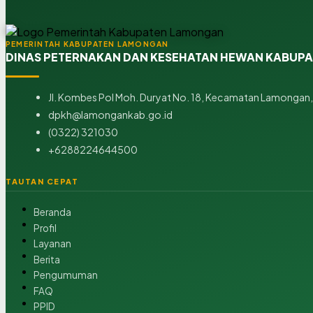
PEMERINTAH KABUPATEN LAMONGAN
DINAS PETERNAKAN DAN KESEHATAN HEWAN KABUP
Jl. Kombes Pol Moh. Duryat No. 18, Kecamatan Lamongan,
dpkh@lamongankab.go.id
(0322) 321030
+6288224644500
TAUTAN CEPAT
Beranda
Profil
Layanan
Berita
Pengumuman
FAQ
PPID