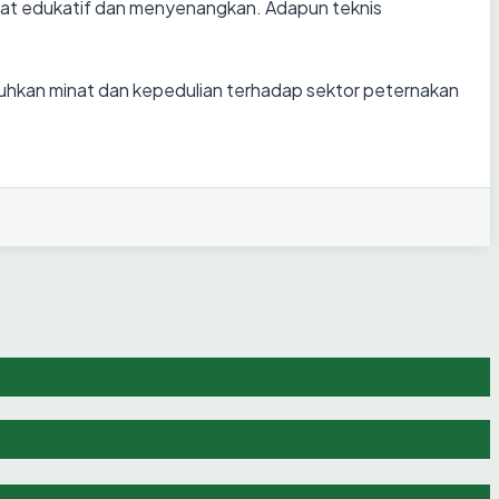
sifat edukatif dan menyenangkan. Adapun teknis
buhkan minat dan kepedulian terhadap sektor peternakan
2026
nia Tahun 2026