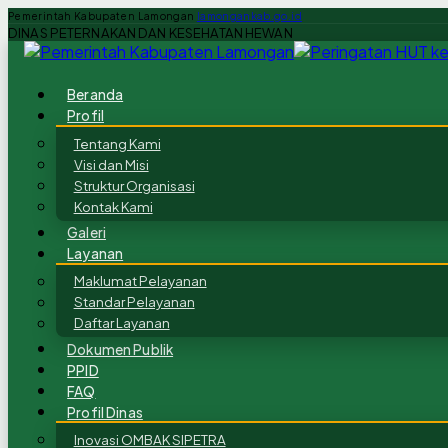
Pemerintah Kabupaten Lamongan
lamongankab.go.id
DINAS PETERNAKAN DAN KESEHATAN HEWAN
Beranda
Profil
Tentang Kami
Visi dan Misi
Struktur Organisasi
Kontak Kami
Galeri
Layanan
Maklumat Pelayanan
Standar Pelayanan
Daftar Layanan
Dokumen Publik
PPID
FAQ
Profil Dinas
Inovasi OMBAK SIPETRA