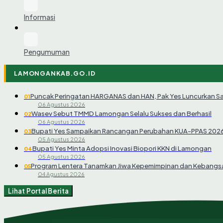
Informasi
Pengumuman
LAMONGANKAB.GO.ID
Puncak Peringatan HARGANAS dan HAN, Pak Yes Luncurkan S
01
06 Agustus 2026
Wasev Sebut TMMD Lamongan Selalu Sukses dan Berhasil
02
06 Agustus 2026
Bupati Yes Sampaikan Rancangan Perubahan KUA-PPAS 202
03
05 Agustus 2026
Bupati Yes Minta Adopsi Inovasi Biopori KKN di Lamongan
04
05 Agustus 2026
Program Lentera Tanamkan Jiwa Kepemimpinan dan Kebangsa
05
04 Agustus 2026
Lihat Portal Berita