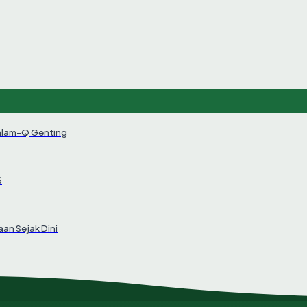
alam-Q Genting
6
an Sejak Dini