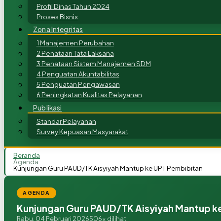
Profil Dinas Tahun 2024
Proses Bisnis
Zona Integritas
1 Manajemen Perubahan
2 Penataan Tata Laksana
3 Penataan Sistem Manajemen SDM
4 Penguatan Akuntabilitas
5 Penguatan Pengawasan
6 Peningkatan Kualitas Pelayanan
Publikasi
Standar Pelayanan
Survey Kepuasan Masyarakat
Beranda
Agenda
Kunjungan Guru PAUD/TK Aisyiyah Mantup ke UPT Pembibitan
AGENDA
Kunjungan Guru PAUD/TK Aisyiyah Mantup k
Rabu, 04 Pebruari 2026
506x dilihat