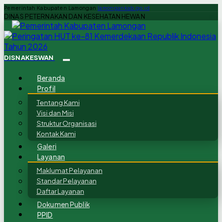
Pemerintah Kabupaten Lamongan
lamongankab.go.id
DINAS PETERNAKAN DAN KESEHATAN HEWAN
DISNAKESWAN
Beranda
Profil
Tentang Kami
Visi dan Misi
Struktur Organisasi
Kontak Kami
Galeri
Layanan
Maklumat Pelayanan
Standar Pelayanan
Daftar Layanan
Dokumen Publik
PPID