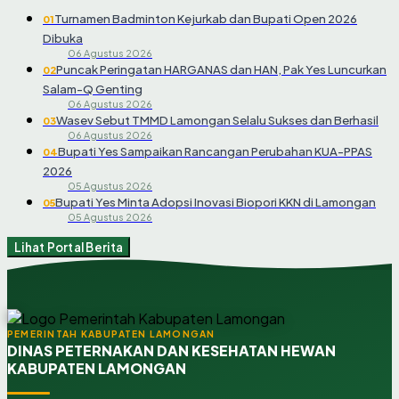
Turnamen Badminton Kejurkab dan Bupati Open 2026
01
Dibuka
06 Agustus 2026
Puncak Peringatan HARGANAS dan HAN, Pak Yes Luncurkan
02
Salam-Q Genting
06 Agustus 2026
Wasev Sebut TMMD Lamongan Selalu Sukses dan Berhasil
03
06 Agustus 2026
Bupati Yes Sampaikan Rancangan Perubahan KUA-PPAS
04
2026
05 Agustus 2026
Bupati Yes Minta Adopsi Inovasi Biopori KKN di Lamongan
05
05 Agustus 2026
Lihat Portal Berita
PEMERINTAH KABUPATEN LAMONGAN
DINAS PETERNAKAN DAN KESEHATAN HEWAN
KABUPATEN LAMONGAN