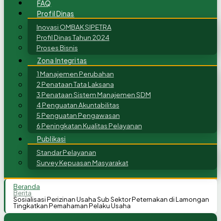
FAQ
Profil Dinas
Inovasi OMBAK SIPETRA
Profil Dinas Tahun 2024
Proses Bisnis
Zona Integritas
1 Manajemen Perubahan
2 Penataan Tata Laksana
3 Penataan Sistem Manajemen SDM
4 Penguatan Akuntabilitas
5 Penguatan Pengawasan
6 Peningkatan Kualitas Pelayanan
Publikasi
Standar Pelayanan
Survey Kepuasan Masyarakat
Beranda
Berita
Sosialisasi Perizinan Usaha Sub Sektor Peternakan di Lamongan
Tingkatkan Pemahaman Pelaku Usaha