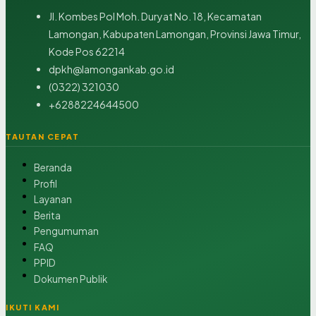
Jl. Kombes Pol Moh. Duryat No. 18, Kecamatan
Lamongan, Kabupaten Lamongan, Provinsi Jawa Timur,
Kode Pos 62214
dpkh@lamongankab.go.id
(0322) 321030
+6288224644500
TAUTAN CEPAT
Beranda
Profil
Layanan
Berita
Pengumuman
FAQ
PPID
Dokumen Publik
IKUTI KAMI