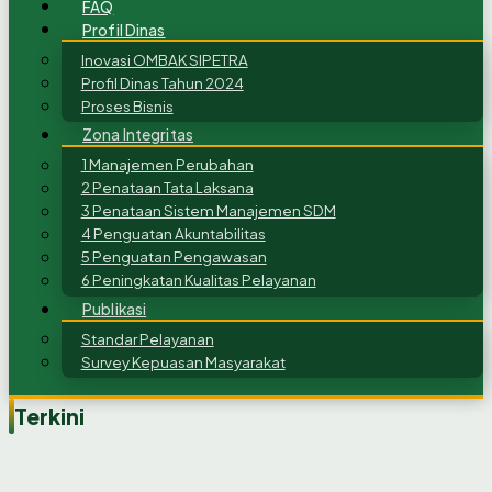
FAQ
Profil Dinas
Inovasi OMBAK SIPETRA
Profil Dinas Tahun 2024
Proses Bisnis
Zona Integritas
1 Manajemen Perubahan
2 Penataan Tata Laksana
3 Penataan Sistem Manajemen SDM
4 Penguatan Akuntabilitas
5 Penguatan Pengawasan
6 Peningkatan Kualitas Pelayanan
Publikasi
Standar Pelayanan
Survey Kepuasan Masyarakat
Terkini