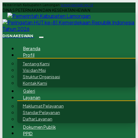
Pemerintah Kabupaten Lamongan
lamongankab.go.id
DINAS PETERNAKAN DAN KESEHATAN HEWAN
DISNAKESWAN
Beranda
Profil
Tentang Kami
Visi dan Misi
Struktur Organisasi
Kontak Kami
Galeri
Layanan
Maklumat Pelayanan
Standar Pelayanan
Daftar Layanan
Dokumen Publik
PPID