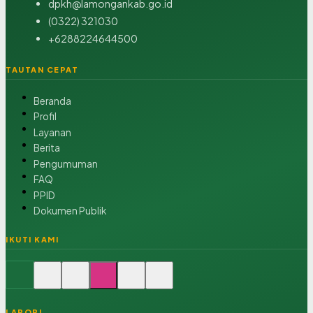
dpkh@lamongankab.go.id
(0322) 321030
+6288224644500
TAUTAN CEPAT
Beranda
Profil
Layanan
Berita
Pengumuman
FAQ
PPID
Dokumen Publik
IKUTI KAMI
LAPOR!