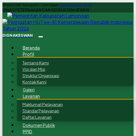
Pemerintah Kabupaten Lamongan
lamongankab.go.id
DINAS PETERNAKAN DAN KESEHATAN HEWAN
DISNAKESWAN
Beranda
Profil
Tentang Kami
Visi dan Misi
Struktur Organisasi
Kontak Kami
Galeri
Layanan
Maklumat Pelayanan
Standar Pelayanan
Daftar Layanan
Dokumen Publik
PPID