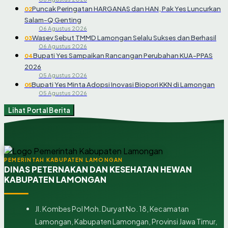
Puncak Peringatan HARGANAS dan HAN, Pak Yes Luncurkan
02
Salam-Q Genting
06 Agustus 2026
Wasev Sebut TMMD Lamongan Selalu Sukses dan Berhasil
03
06 Agustus 2026
Bupati Yes Sampaikan Rancangan Perubahan KUA-PPAS
04
2026
05 Agustus 2026
Bupati Yes Minta Adopsi Inovasi Biopori KKN di Lamongan
05
05 Agustus 2026
Lihat Portal Berita
PEMERINTAH KABUPATEN LAMONGAN
DINAS PETERNAKAN DAN KESEHATAN HEWAN
KABUPATEN LAMONGAN
Jl. Kombes Pol Moh. Duryat No. 18, Kecamatan
Lamongan, Kabupaten Lamongan, Provinsi Jawa Timur,