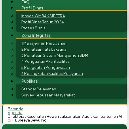
FAQ
Profil Dinas
Inovasi OMBAK SIPETRA
Profil Dinas Tahun 2024
Proses Bisnis
Zona Integritas
1 Manajemen Perubahan
2 Penataan Tata Laksana
3 Penataan Sistem Manajemen SDM
4 Penguatan Akuntabilitas
5 Penguatan Pengawasan
6 Peningkatan Kualitas Pelayanan
Publikasi
Standar Pelayanan
Survey Kepuasan Masyarakat
Beranda
Agenda
Direktorat Kesehatan Hewan Laksanakan Audit Kompartemen AI
di PT. Sreeya Sewu Ind